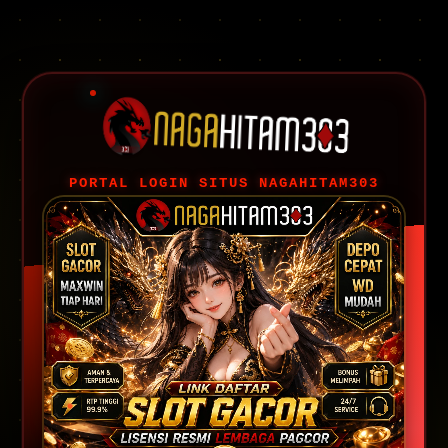
PORTAL LOGIN SITUS NAGAHITAM303