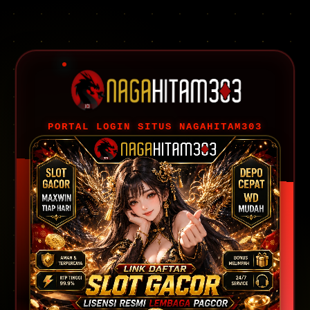
PORTAL LOGIN SITUS NAGAHITAM303